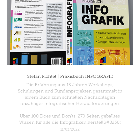
Stefan Fichtel | Praxisbuch INFOGRAFIK
Die Erfahrung aus 15 Jahren Workshops,
Schulungen und Kundenprojekten gesammelt in
einem Buch zum schnellen Nachschlagen
unzähliger infografischer Herausforderungen.
Über 100 Does und Don'ts, 270 Seiten geballtes
Wissen für alle die Infografiken herstell&#8230;
11/03/2022