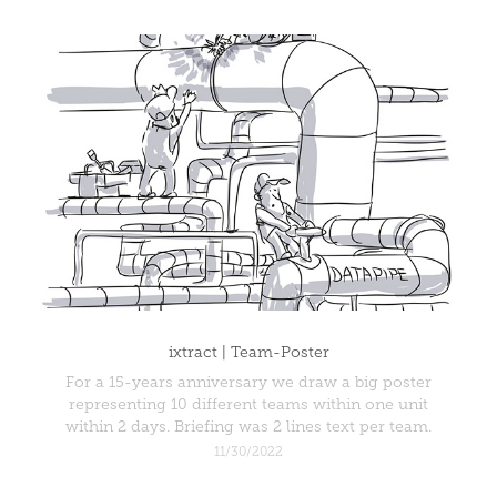
ixtract | Team-Poster
For a 15-years anniversary we draw a big poster
representing 10 different teams within one unit
within 2 days. Briefing was 2 lines text per team.
11/30/2022