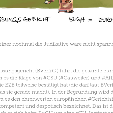
einer nochmal die Judikative wäre nicht span
sungsgericht (BVerfrG ) führt die gesamte eu
 es die Klage von #CSU (#Gauweiler) und #Af
 EZB teilweise bestätigt hat (die darf laut BVe
 sie gerade macht). In der Begründung wird 
em es den ehrenwerten europäischen #Gerichtsh
mpetent und despotisch bezeichnet. Das ist d