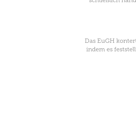
schließlich han
Das EuGH kontert
indem es festste