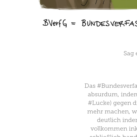
Sag 
Das #Bundesverfas
absurdum, indem
#Lucke) gegen die
mehr machen, was
deutlich ind
vollkommen inko