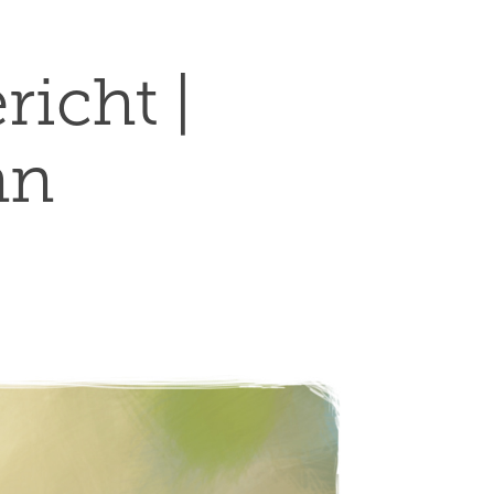
cht | 
nn