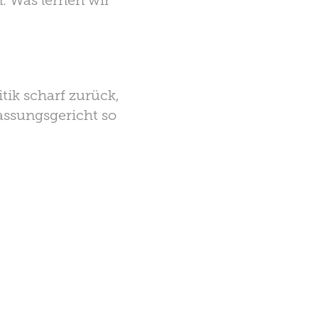
. Was lernen wir
ik scharf zurück,
assungsgericht so