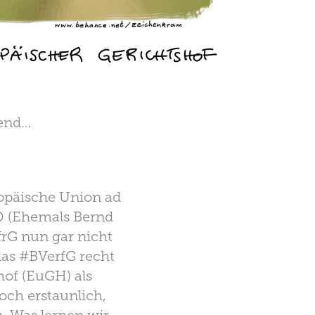
nend…
ropäische Union ad
D (Ehemals Bernd
rfrG nun gar nicht
das #BVerfG recht
of (EuGH) als
och erstaunlich,