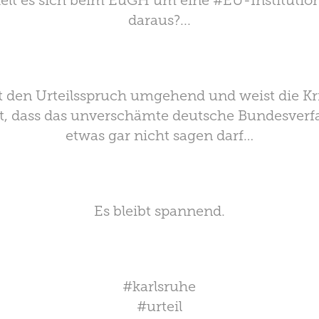
delt es sich beim EuGH um eine #EU-Institution
daraus?...
 den Urteilsspruch umgehend und weist die Krit
llt, dass das unverschämte deutsche Bundesverf
etwas gar nicht sagen darf…
Es bleibt spannend.
#karlsruhe
#urteil