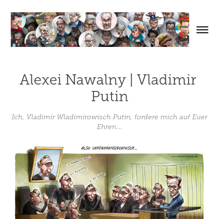
Alexei Nawalny | Vladimir 
Putin
Ich, Vladimir Wladimirowisch Putin, fordere mich auf Euer
Ehren....