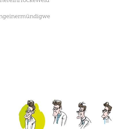
ehereinHöckeWeid
ungeinermündigwe