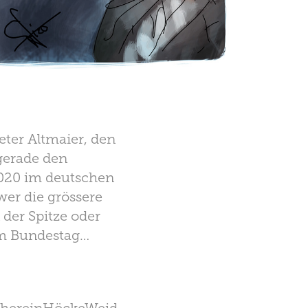
ter Altmaier, den
 gerade den
2020 im deutschen
wer die grössere
 der Spitze oder
im Bundestag…