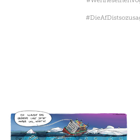
#WenneseinenVog
#DieAfDistsozus