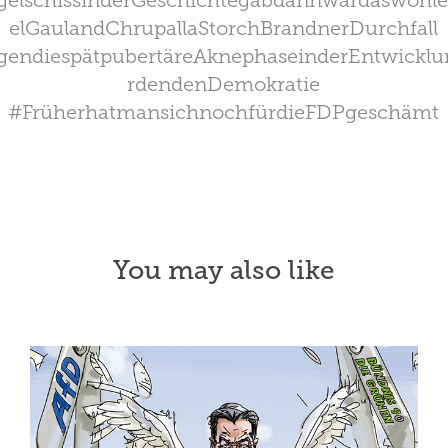
elschissinderGeschichtegabdannwardaswohl
elGaulandChrupallaStorchBrandnerDurchfall
agendiespätpubertäreAknephaseinderEntwickl
rdendenDemokratie
#FrüherhatmansichnochfürdieFDPgeschämt
You may also like