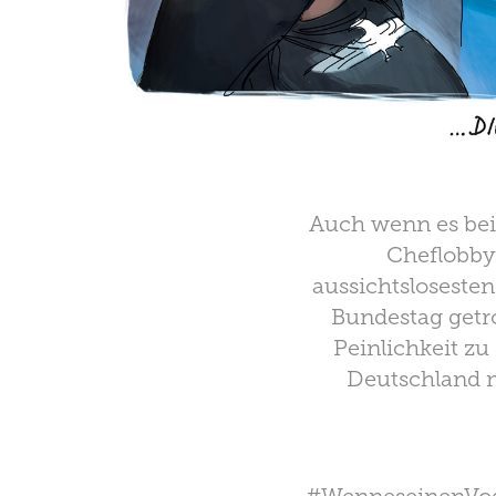
Auch wenn es bei
Cheflobbyi
aussichtsloseste
Bundestag getro
Peinlichkeit zu
Deutschland 