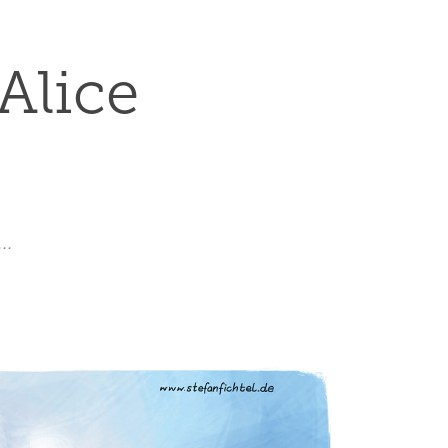
lice 
..