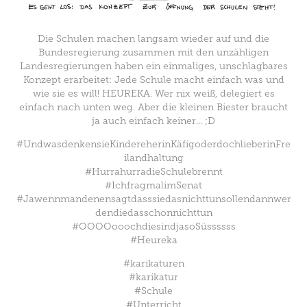
Die Schulen machen langsam wieder auf und die
Bundesregierung zusammen mit den unzähligen
Landesregierungen haben ein einmaliges, unschlagbares
Konzept erarbeitet: Jede Schule macht einfach was und
wie sie es will! HEUREKA. Wer nix weiß, delegiert es
einfach nach unten weg. Aber die kleinen Biester braucht
ja auch einfach keiner... ;D
#UndwasdenkensieKindereherinKäfigoderdochlieberinFre
ilandhaltung
#HurrahurradieSchulebrennt
#IchfragmalimSenat
#Jawennmandenensagtdasssiedasnichttunsollendannwer
dendiedasschonnichttun
#OOOOooochdiesindjasoSüssssss
#Heureka
#karikaturen
#karikatur
#Schule
#Unterricht