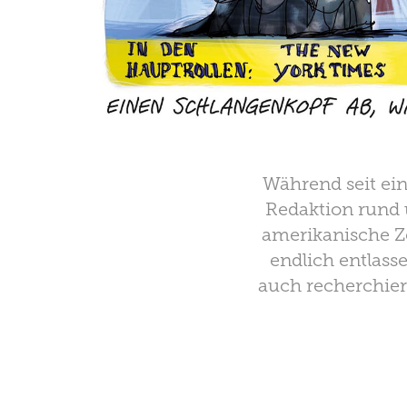
Während seit ein
Redaktion rund 
amerikanische Z
endlich entlass
auch recherchiert