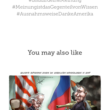
#BilddirdeineMeinung
#MeinungistdasGegenteilvonWissen
#AusnahmsweiseDankeAmerika
You may also like