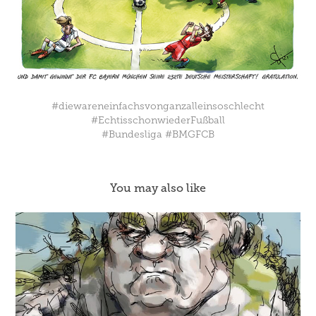
#diewareneinfachsvonganzalleinsoschlecht
#EchtisschonwiederFußball
#Bundesliga #BMGFCB
You may also like