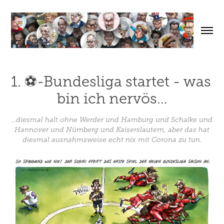
1. ⚽-Bundesliga startet - was 
bin ich nervös…
...diesmal halt ohne Werder und Hamburg und Schalke und
Hannover und Nürnberg und Kaiserslautern, aber das hat
diesmal ausnahmsweise echt nix mit Corona zu tun.