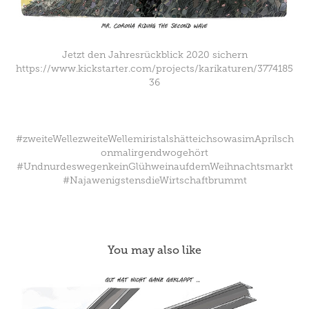
Jetzt den Jahresrückblick 2020 sichern
https://www.kickstarter.com/projects/karikaturen/3774185
36
#zweiteWellezweiteWellemiristalshätteichsowasimAprilsch
onmalirgendwogehört
#UndnurdeswegenkeinGlühweinaufdemWeihnachtsmarkt
#NajawenigstensdieWirtschaftbrummt
You may also like