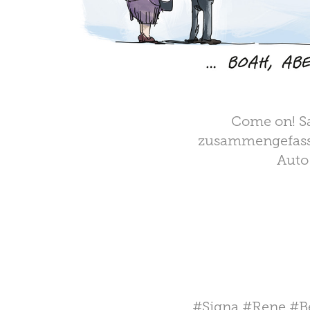
Come on! Sa
zusammengefasst:
Auto
#Signa #Rene #Be