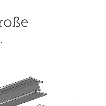
roße 
.