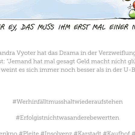
ndra Vyoter hat das Drama in der Verzweiflun
 "Jemand hat mal gesagt Geld macht nicht glüc
 weint es sich immer noch besser als in der U-B
#Werhinfälltmusshaltwiederaufstehen
#Erfolgistnichtwasanderebewertten
nkno #Pleite #Insolvenz #Karstadt #Kaufhof