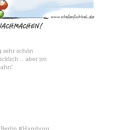
g sehr schön
klich ... aber im
ahn".
 #Berlin #Hamburg