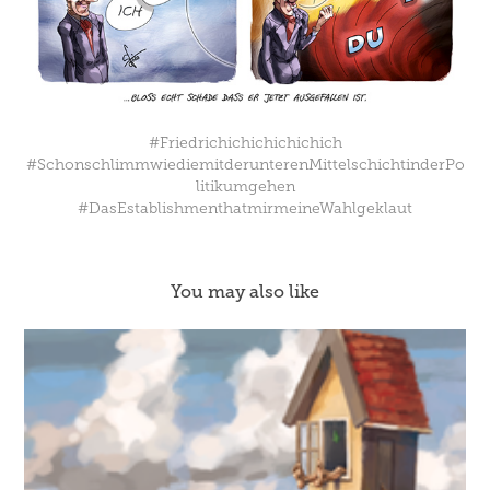
#Friedrichichichichichich
#SchonschlimmwiediemitderunterenMittelschichtinderPo
litikumgehen
#DasEstablishmenthatmirmeineWahlgeklaut
You may also like