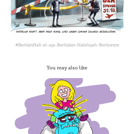
#BerliiinHall-el-uja-Berliiiiiin-Halelujah-Berlinnnn
You may also like