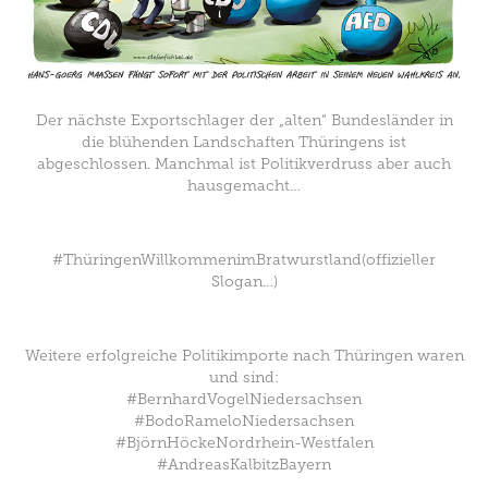
Der nächste Exportschlager der „alten“ Bundesländer in
die blühenden Landschaften Thüringens ist
abgeschlossen. Manchmal ist Politikverdruss aber auch
hausgemacht…
#ThüringenWillkommenimBratwurstland(offizieller
Slogan…)
Weitere erfolgreiche Politikimporte nach Thüringen waren
und sind:
#BernhardVogelNiedersachsen
#BodoRameloNiedersachsen
#BjörnHöckeNordrhein-Westfalen
#AndreasKalbitzBayern