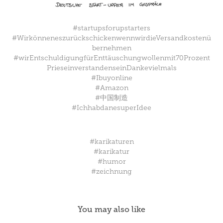
#startupsforupstarters
#WirkönneneszurückschickenwennwirdieVersandkostenü
bernehmen
#wirEntschuldigungfürEnttäuschungwollenmit70Prozent
PrieseinverstandenseinDankevielmals
#Ibuyonline
#Amazon
#中国制造
#IchhabdanesuperIdee
#karikaturen
#karikatur
#humor
#zeichnung
You may also like