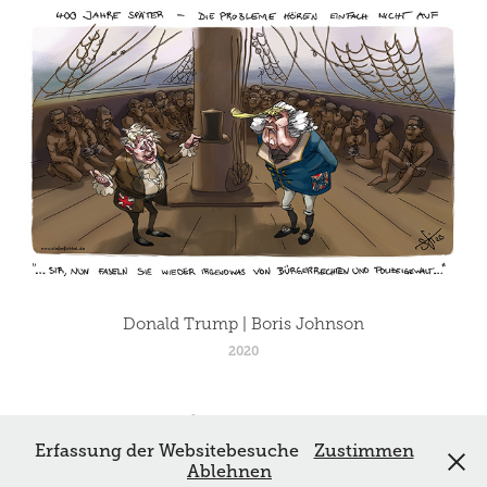
Donald Trump | Boris Johnson
2020
Erfassung der Websitebesuche
Zustimmen
Ablehnen
Powered by
Stefan Fichtel, Zeichenkram