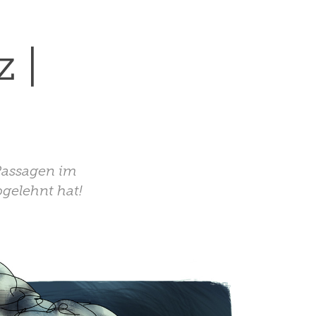
| 
 Passagen im
bgelehnt hat!